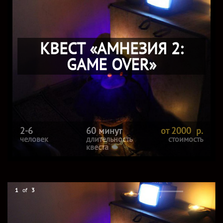
КВЕСТ «АМНЕЗИЯ 2:
GAME OVER»
2-6
60 минут
от 2000 р.
человек
длительность
стоимость
квеста
1
of
3