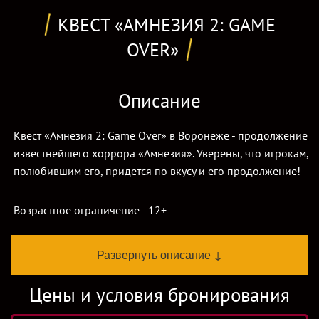
КВЕСТ «АМНЕЗИЯ 2: GAME
OVER»
Описание
Квест «Амнезия 2: Game Over» в Воронеже - продолжение
известнейшего хоррора «Амнезия». Уверены, что игрокам,
полюбившим его, придется по вкусу и его продолжение!
Возрастное ограничение - 12+
Обращаем ваше внимание, что данный квест проходит в
Развернуть описание ↓
частном доме.
Цены и условия бронирования